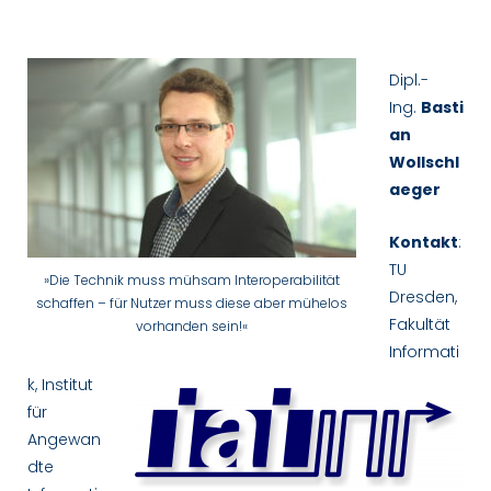
Bastian
Wollschlaeger
Dipl.-
Ing.
Basti
an
Wollschl
aeger
Kontakt
:
TU
»Die Technik muss mühsam Interoperabilität
Dresden,
schaffen – für Nutzer muss diese aber mühelos
Fakultät
vorhanden sein!«
Informati
k, Institut
für
Angewan
dte