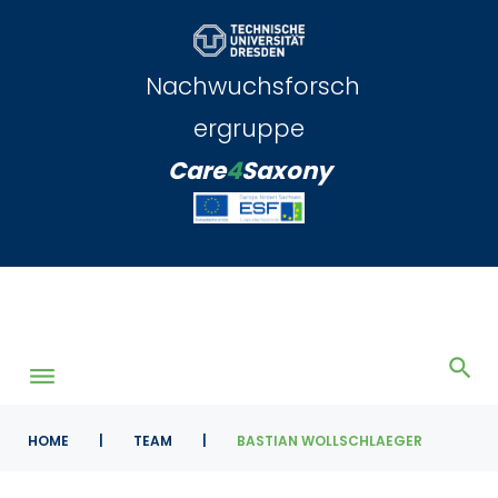
Skip
to
content
Nachwuchsforsch
ergruppe
Care
4
Saxony
HOME
|
TEAM
|
BASTIAN WOLLSCHLAEGER