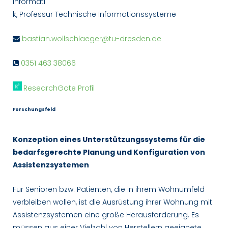
Informati
k, Professur Technische Informationssysteme
bastian.wollschlaeger@tu-dresden.de
0351 463 38066
ResearchGate Profil
Forschungsfeld
Konzeption eines Unterstützungssystems für die
bedarfsgerechte Planung und Konfiguration von
Assistenzsystemen
Für Senioren bzw. Patienten, die in ihrem Wohnumfeld
verbleiben wollen, ist die Ausrüstung ihrer Wohnung mit
Assistenzsystemen eine große Herausforderung. Es
müssen aus einer Vielzahl von Herstellern geeignete