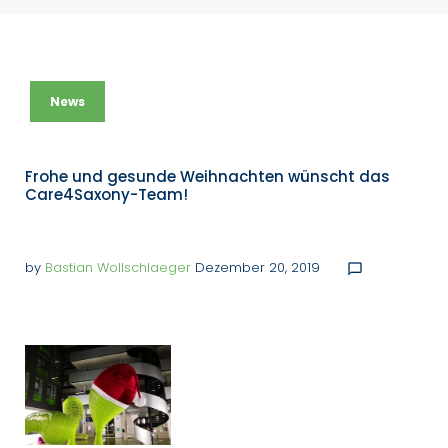
News
Frohe und gesunde Weihnachten wünscht das
Care4Saxony-Team!
by
Bastian Wollschlaeger
Dezember 20, 2019
chat_bubble_outline