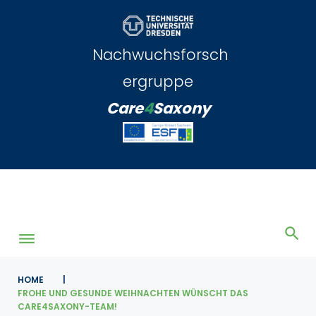
Skip
to
content
Nachwuchsforsch
ergruppe
Care
4
Saxony
HOME
|
FROHE UND GESUNDE WEIHNACHTEN WÜNSCHT DAS
CARE4SAXONY-TEAM!