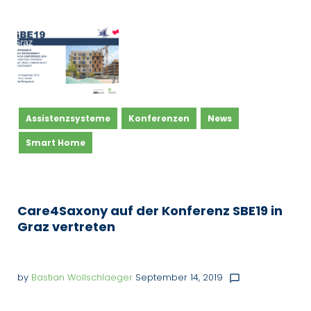
Kategorie:
Smart
Home
Assistenzsysteme
Konferenzen
News
Smart Home
Care4Saxony auf der Konferenz SBE19 in
Graz vertreten
by
Bastian Wollschlaeger
September 14, 2019
chat_bubble_outline