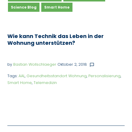
Science Blog
Smart Home
Wie kann Technik das Leben in der
Wohnung unterstützen?
by
Bastian Wollschlaeger
Oktober 2, 2018
chat_bubble_outline
Tags:
AAL
,
Gesundheitsstandort Wohnung
,
Personalisierung
,
Smart Home
,
Telemedizin