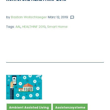
by
Bastian Wollschlaeger
März 12, 2019
chat_bubble_outline
Tags:
AAL
,
HEALTHINF 2019
,
Smart Home
Ambient Assisted Living
Assistenzsysteme