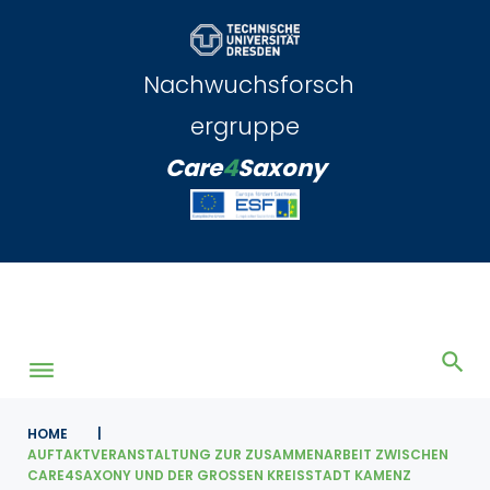
Skip
to
content
Nachwuchsforsch
ergruppe
Care
4
Saxony
HOME
|
AUFTAKTVERANSTALTUNG ZUR ZUSAMMENARBEIT ZWISCHEN
CARE4SAXONY UND DER GROSSEN KREISSTADT KAMENZ