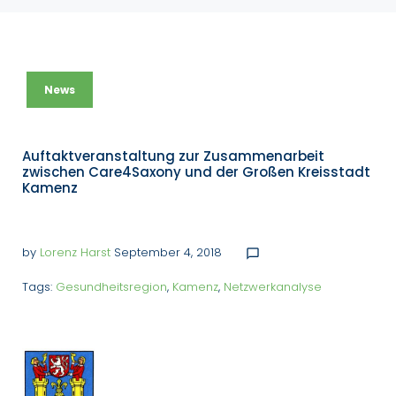
News
Auftaktveranstaltung zur Zusammenarbeit
zwischen Care4Saxony und der Großen Kreisstadt
Kamenz
by
Lorenz Harst
September 4, 2018
chat_bubble_outline
Tags:
Gesundheitsregion
,
Kamenz
,
Netzwerkanalyse