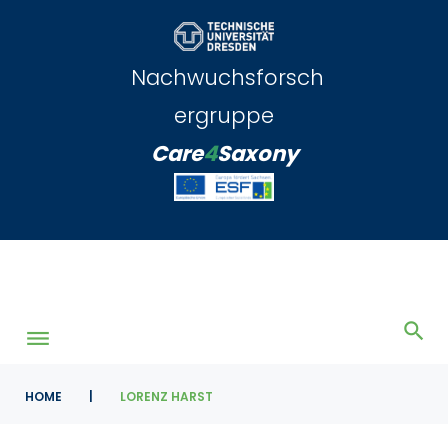
Skip
to
content
Nachwuchsforsch
ergruppe
Care
4
Saxony
HOME
|
LORENZ HARST