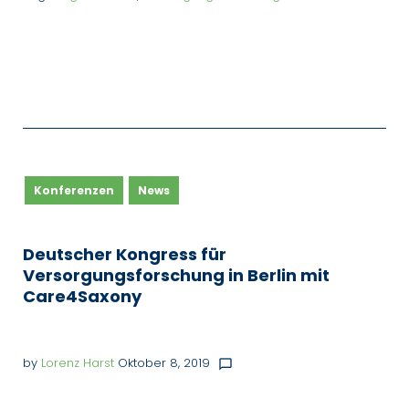
Konferenzen
News
Deutscher Kongress für
Versorgungsforschung in Berlin mit
Care4Saxony
by
Lorenz Harst
Oktober 8, 2019
chat_bubble_outline