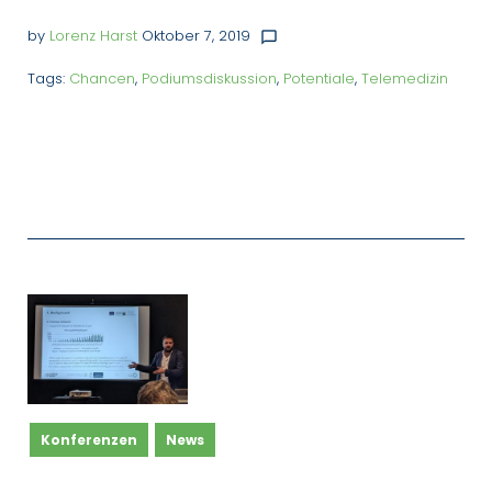
by
Lorenz Harst
Oktober 7, 2019
chat_bubble_outline
Tags:
Chancen
,
Podiumsdiskussion
,
Potentiale
,
Telemedizin
Konferenzen
News