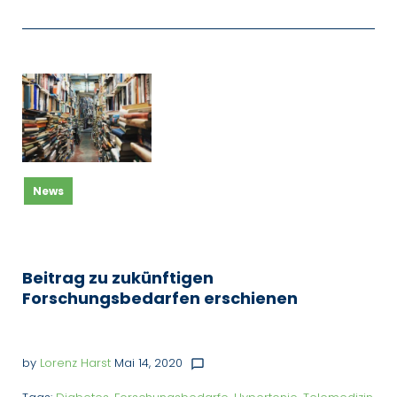
News
Beitrag zu zukünftigen
Forschungsbedarfen erschienen
by
Lorenz Harst
Mai 14, 2020
chat_bubble_outline