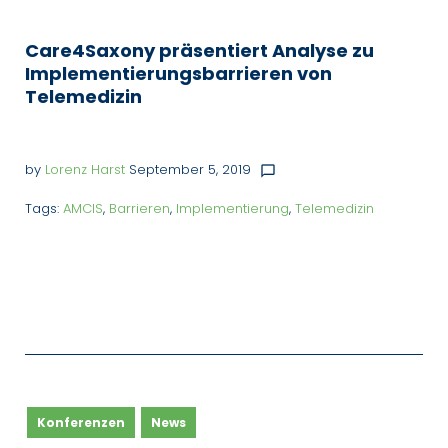
Care4Saxony präsentiert Analyse zu
Implementierungsbarrieren von
Telemedizin
by
Lorenz Harst
September 5, 2019
chat_bubble_outline
Tags:
AMCIS
,
Barrieren
,
Implementierung
,
Telemedizin
Konferenzen
News