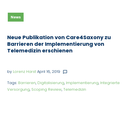
News
Neue Publikation von Care4Saxony zu
Barrieren der Implementierung von
Telemedizin erschienen
by
Lorenz Harst
April 16, 2019
chat_bubble_outline
Tags:
Barrieren
,
Digitalisierung
,
Implementierung
,
Integrierte
Versorgung
,
Scoping Review
,
Telemedizin