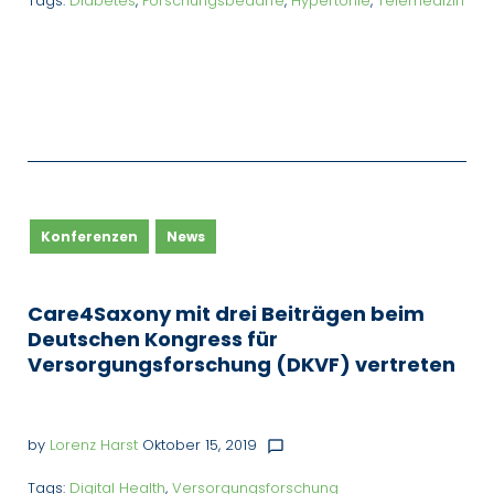
Tags:
Diabetes
,
Forschungsbedarfe
,
Hypertonie
,
Telemedizin
Konferenzen
News
Care4Saxony mit drei Beiträgen beim
Deutschen Kongress für
Versorgungsforschung (DKVF) vertreten
by
Lorenz Harst
Oktober 15, 2019
chat_bubble_outline
Tags:
Digital Health
,
Versorgungsforschung