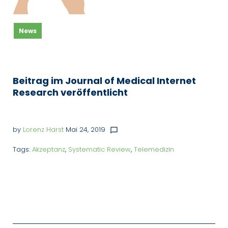
News
Beitrag im Journal of Medical Internet
Research veröffentlicht
by
Lorenz Harst
Mai 24, 2019
chat_bubble_outline
Tags:
Akzeptanz
,
Systematic Review
,
Telemedizin