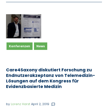
Konferenzen
News
Care4Saxony diskutiert Forschung zu
Endnutzerakzeptanz von Telemedizin-
Lösungen auf dem Kongress für
Evidenzbasierte Medizin
by
Lorenz Harst
April 2, 2019
chat_bubble_outline