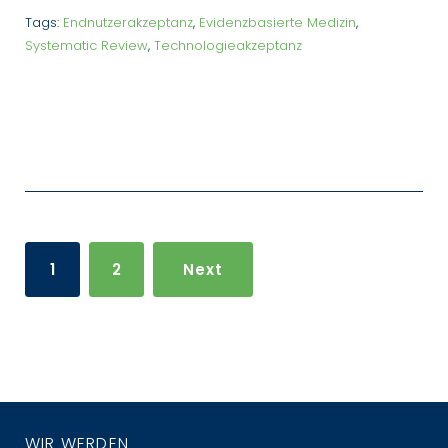
Tags:
Endnutzerakzeptanz
,
Evidenzbasierte Medizin
,
Systematic Review
,
Technologieakzeptanz
Seitennummerierung
der
1
2
Next
Beiträge
WIR WERDEN