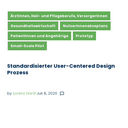
Autor:
ÄrztInnen, Heil- und Pflegeberufe, VersorgerInnen
Lorenz
Harst
Gesundheitswirtschaft
NutzerInnenakzeptanz
PatientInnen und Angehörige
Prototyp
Small-Scale Pilot
Standardisierter User-Centered Design
Prozess
by
Lorenz Harst
Juli 8, 2020
chat_bubble_outline