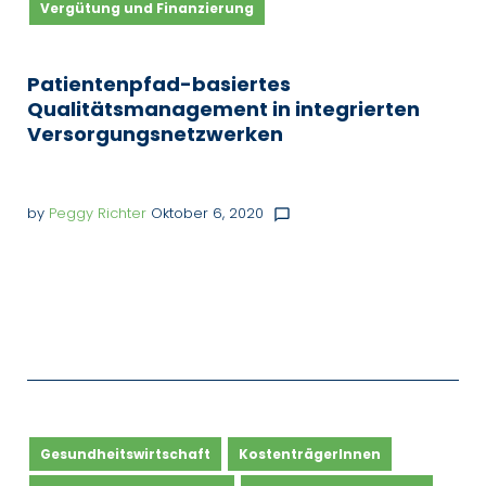
Vergütung und Finanzierung
Patientenpfad-basiertes
Qualitätsmanagement in integrierten
Versorgungsnetzwerken
by
Peggy Richter
Oktober 6, 2020
chat_bubble_outline
Gesundheitswirtschaft
KostenträgerInnen