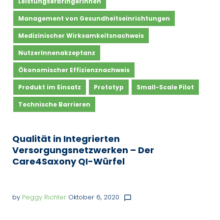
LeistungserbringerInnen
Management von Gesundheitseinrichtungen
Medizinischer Wirksamkeitsnachweis
NutzerInnenakzeptanz
Ökonomischer Effizienznachweis
Produkt im Einsatz
Prototyp
Small-Scale Pilot
Technische Barrieren
Qualität in Integrierten
Versorgungsnetzwerken – Der
Care4Saxony QI-Würfel
by
Peggy Richter
Oktober 6, 2020
chat_bubble_outline