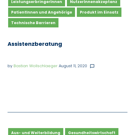
LeistungserbringerInnen
NutzerInnenakzeptanz
PatientInnen und Angehörige
Produkt im Einsatz
Technische Barrieren
Assistenzberatung
by
Bastian Wollschlaeger
August 11, 2020
chat_bubble_outline
Aus- und Weiterbildung
Gesundheitswirtschaft