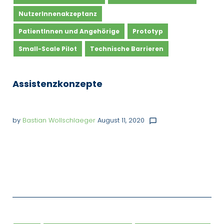
NutzerInnenakzeptanz
PatientInnen und Angehörige
Prototyp
Small-Scale Pilot
Technische Barrieren
Assistenzkonzepte
by
Bastian Wollschlaeger
August 11, 2020
chat_bubble_outline