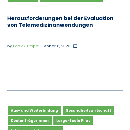
Herausforderungen bei der Evaluation
von Telemedizinanwendungen
by
Patrick Timpel
Oktober 11, 2020
chat_bubble_outline
Aus- und Weiterbildung
Gesundheitswirtschaft
KostenträgerInnen
Large-Scale Pilot