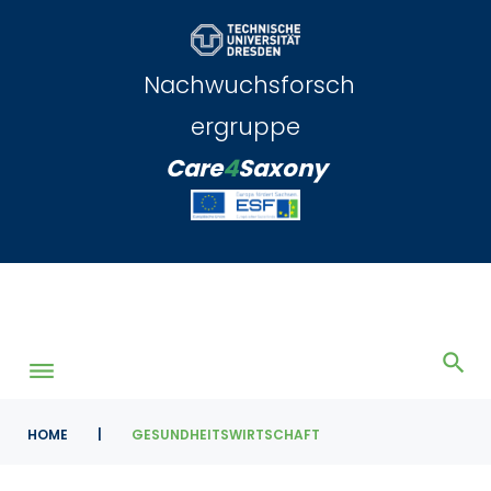
Skip
to
content
Nachwuchsforsch
ergruppe
Care
4
Saxony
HOME
|
GESUNDHEITSWIRTSCHAFT