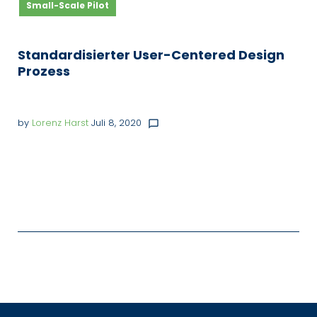
Small-Scale Pilot
Standardisierter User-Centered Design
Prozess
by
Lorenz Harst
Juli 8, 2020
chat_bubble_outline