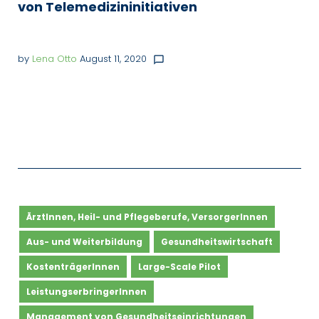
von Telemedizininitiativen
by
Lena Otto
August 11, 2020
chat_bubble_outline
ÄrztInnen, Heil- und Pflegeberufe, VersorgerInnen
Aus- und Weiterbildung
Gesundheitswirtschaft
KostenträgerInnen
Large-Scale Pilot
LeistungserbringerInnen
Management von Gesundheitseinrichtungen