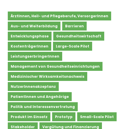
Kategorie:
ÄrztInnen, Heil- und Pflegeberufe, VersorgerInnen
Gesundheitswirtschaft
Aus- und Weiterbildung
Barrieren
Entwicklungsphase
Gesundheitswirtschaft
KostenträgerInnen
Large-Scale Pilot
LeistungserbringerInnen
Management von Gesundheitseinrichtungen
Medizinischer Wirksamkeitsnachweis
NutzerInnenakzeptanz
PatientInnen und Angehörige
Politik und Interessenvertretung
Produkt im Einsatz
Prototyp
Small-Scale Pilot
Stakeholder
Vergütung und Finanzierung