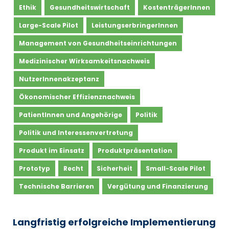
Ethik
Gesundheitswirtschaft
KostenträgerInnen
Large-Scale Pilot
LeistungserbringerInnen
Management von Gesundheitseinrichtungen
Medizinischer Wirksamkeitsnachweis
NutzerInnenakzeptanz
Ökonomischer Effizienznachweis
PatientInnen und Angehörige
Politik
Politik und Interessenvertretung
Produkt im Einsatz
Produktpräsentation
Prototyp
Recht
Sicherheit
Small-Scale Pilot
Technische Barrieren
Vergütung und Finanzierung
Langfristig erfolgreiche Implementierung