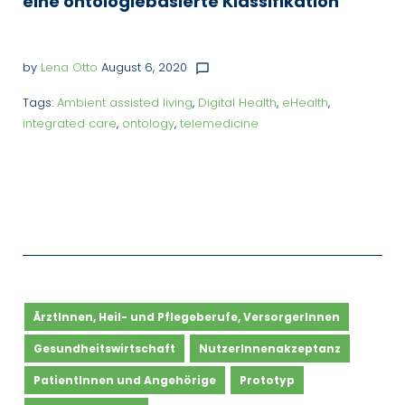
eine ontologiebasierte Klassifikation
by
Lena Otto
August 6, 2020
chat_bubble_outline
Tags:
Ambient assisted living
,
Digital Health
,
eHealth
,
integrated care
,
ontology
,
telemedicine
ÄrztInnen, Heil- und Pflegeberufe, VersorgerInnen
Gesundheitswirtschaft
NutzerInnenakzeptanz
PatientInnen und Angehörige
Prototyp