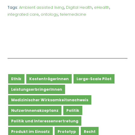
Tags:
Ambient assisted living
,
Digital Health
,
eHealth
,
integrated care
,
ontology
,
telemedicine
Ethik
KostenträgerInnen
Large-Scale Pilot
LeistungserbringerInnen
Medizinischer Wirksamkeitsnachweis
NutzerInnenakzeptanz
Politik
Politik und Interessenvertretung
Produkt im Einsatz
Prototyp
Recht