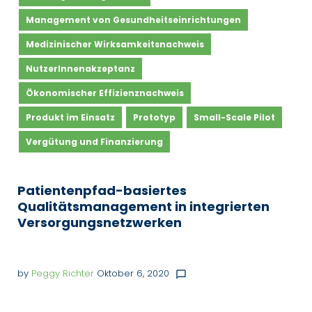
Management von Gesundheitseinrichtungen
Medizinischer Wirksamkeitsnachweis
NutzerInnenakzeptanz
Ökonomischer Effizienznachweis
Produkt im Einsatz
Prototyp
Small-Scale Pilot
Vergütung und Finanzierung
Patientenpfad-basiertes
Qualitätsmanagement in integrierten
Versorgungsnetzwerken
by
Peggy Richter
Oktober 6, 2020
chat_bubble_outline