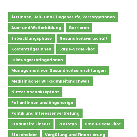
Kategorie:
ÄrztInnen, Heil- und Pflegeberufe, VersorgerInnen
LeistungserbringerInnen
Aus- und Weiterbildung
Barrieren
Entwicklungsphase
Gesundheitswirtschaft
KostenträgerInnen
Large-Scale Pilot
LeistungserbringerInnen
Management von Gesundheitseinrichtungen
Medizinischer Wirksamkeitsnachweis
NutzerInnenakzeptanz
PatientInnen und Angehörige
Politik und Interessenvertretung
Produkt im Einsatz
Prototyp
Small-Scale Pilot
Stakeholder
Vergütung und Finanzierung