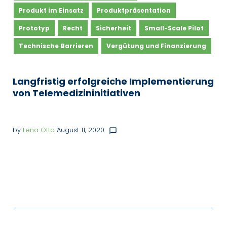
Produkt im Einsatz
Produktpräsentation
Prototyp
Recht
Sicherheit
Small-Scale Pilot
Technische Barrieren
Vergütung und Finanzierung
Langfristig erfolgreiche Implementierung
von Telemedizininitiativen
by
Lena Otto
August 11, 2020
chat_bubble_outline