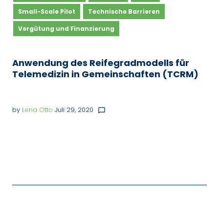
Small-Scale Pilot
Technische Barrieren
Vergütung und Finanzierung
Anwendung des Reifegradmodells für
Telemedizin in Gemeinschaften (TCRM)
by
Lena Otto
Juli 29, 2020
chat_bubble_outline