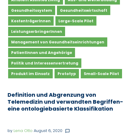
Gesundheitssystem
Gesundheitswirtschaft
KostenträgerInnen
Large-Scale Pilot
LeistungserbringerInnen
Management von Gesundheitseinrichtungen
PatientInnen und Angehörige
Politik und Interessenvertretung
Produkt im Einsatz
Prototyp
Small-Scale Pilot
Definition und Abgrenzung von
Telemedizin und verwandten Begriffen-
eine ontologiebasierte Klassifikation
by
Lena Otto
August 6, 2020
chat_bubble_outline