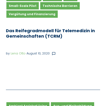
Small-Scale Pilot
Technische Barrieren
Vergütung und Finanzierung
Das Reifegradmodell für Telemedizin in
Gemeinschaften (TCRM)
by
Lena Otto
August 10, 2020
chat_bubble_outline
Ambient Assisted Living
Aus- und Weiterbildung