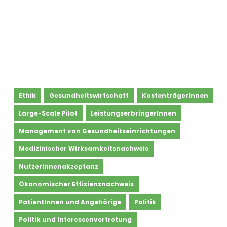
Ethik
Gesundheitswirtschaft
KostenträgerInnen
Large-Scale Pilot
LeistungserbringerInnen
Management von Gesundheitseinrichtungen
Medizinischer Wirksamkeitsnachweis
NutzerInnenakzeptanz
Ökonomischer Effizienznachweis
PatientInnen und Angehörige
Politik
Politik und Interessenvertretung