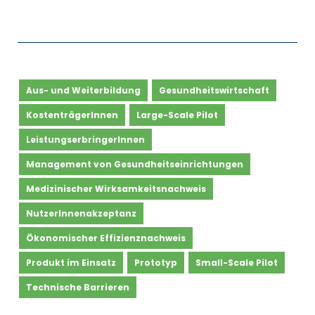
Aus- und Weiterbildung
Gesundheitswirtschaft
KostenträgerInnen
Large-Scale Pilot
LeistungserbringerInnen
Management von Gesundheitseinrichtungen
Medizinischer Wirksamkeitsnachweis
NutzerInnenakzeptanz
Ökonomischer Effizienznachweis
Produkt im Einsatz
Prototyp
Small-Scale Pilot
Technische Barrieren