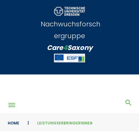
Skip
to
content
Nachwuchsforsch
ergruppe
Care
4
Saxony
HOME
|
LEISTUNGSERBRINGERINNEN