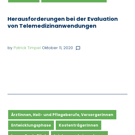
Herausforderungen bei der Evaluation
von Telemedizinanwendungen
by
Patrick Timpel
Oktober 11, 2020
chat_bubble_outline
ÄrztInnen, Heil- und Pflegeberufe, VersorgerInnen
Entwicklungsphase
KostenträgerInnen