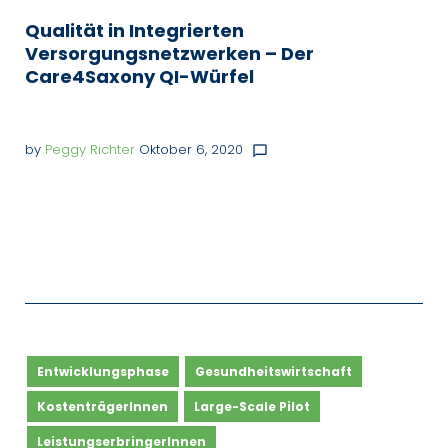
Qualität in Integrierten
Versorgungsnetzwerken – Der
Care4Saxony QI-Würfel
by
Peggy Richter
Oktober 6, 2020
chat_bubble_outline
Entwicklungsphase
Gesundheitswirtschaft
KostenträgerInnen
Large-Scale Pilot
LeistungserbringerInnen