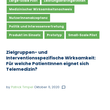
Large-Scale Pilot
LeistungserbringerInnen
Medizinischer Wirksamkeitsnachweis
NutzerInnenakzeptanz
Politik und Interessenvertretung
Produkt im Einsatz
Prototyp
Small-Scale Pilot
Zielgruppen- und
Interventionsspezifische Wirksamkeit:
Für welche PatientInnen eignet sich
Telemedizin?
by
Patrick Timpel
Oktober 11, 2020
chat_bubble_outline