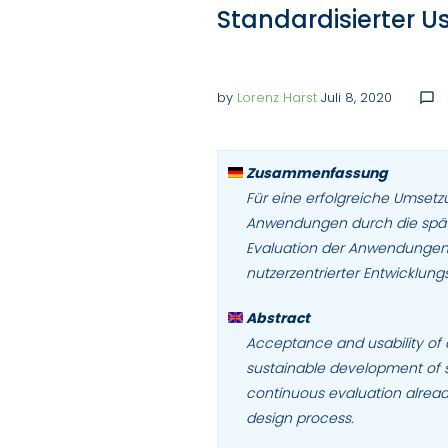
Standardisierter U
by
Lorenz Harst
Juli 8, 2020
chat_bubble_outline
Zusammenfassung
Für eine erfolgreiche Umset
Anwendungen durch die spätere
Evaluation der Anwendungen 
nutzerzentrierter Entwicklung
Abstract
Acceptance and usability of d
sustainable development of 
continuous evaluation already
design process.