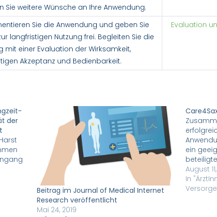
en Sie weitere Wünsche an Ihre Anwendung.
entieren Sie die Anwendung und geben Sie
Evaluation u
zur langfristigen Nutzung frei. Begleiten Sie die
 mit einer Evaluation der Wirksamkeit,
stigen Akzeptanz und Bedienbarkeit.
ngzeit-
Care4Sax
ät der
Zusamme
t
erfolgrei
Harst
Anwendu
ammen
ein geei
engang
beteiligt
Stärkung
August 11
Weiterbil
In "ÄrztI
Curricul
Versorge
Beitrag im Journal of Medical Internet
e zur
Ergebnis
Research veröffentlicht
Projekte 
Mai 24, 2019