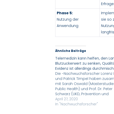
Erfrag
Phase 5:
Implem
Nutzung der
sie so 
Anwendung
Nutzung
langfri
Ähnliche Beiträge
Telemedizin kann helfen, den La
Blutzuckerwert zu senken, Qualit
Evidenz ist allerdings durchmisch
Die -Nachwuchsforscher Lorenz 
und Patrick Timpel haben zus
mit Sarah Oswald (Masterstudi
Public Health) und Prof. Dr. Peter
Schwarz (UKD, Prävention und
Versorgung des Diabetes), eine
April 27, 2020
systematische Literaturrecherch
In "Nachwuchsforscher"
Wirksamkeit von Telemedizin bei