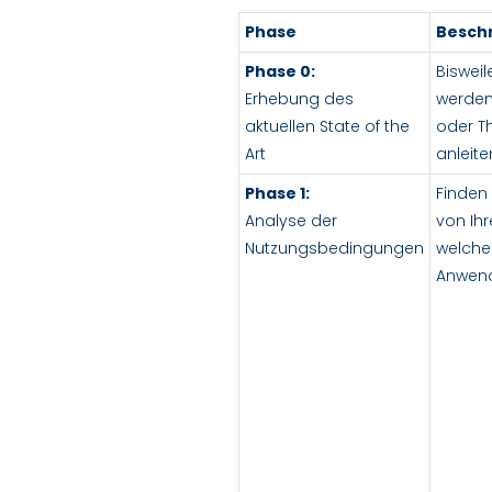
Phase
Besch
Phase 0:
Biswei
Erhebung des
werden
aktuellen State of the
oder Th
Art
anleit
Phase 1:
Finden 
Analyse der
von Ih
Nutzungsbedingungen
welche
Anwend