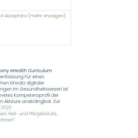
nd Akzeptanz (mehr anzeigen)
ony eHealth Curriculum
nfassung Für einen
chen Einsatz digitaler
ngen im Gesundheitswesen ist
gnetes Kompetenzprofil der
en Akteure unabdingbar. Zur
 der professionellen Aus- und
, 2020
dung schlagen wir ein
nnen, Heil- und Pflegeberufe,
um vor, welches auf Basis von
rInnen"
sen internationaler Tools und
konsolidiert wurde. Abstract In