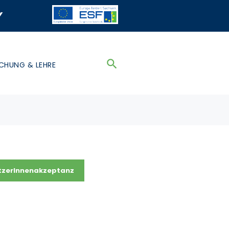
y
CHUNG & LEHRE
tzerInnenakzeptanz