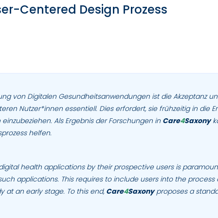
ser-Centered Design Prozess
zung von Digitalen Gesundheitsanwendungen ist die Akzeptanz un
n Nutzer*innen essentiell. Dies erfordert, sie frühzeitig in die
einzubeziehen. Als Ergebnis der Forschungen in
Care
4
Saxony
ka
sprozess helfen.
igital health applications by their prospective users is paramou
such applications
. This requires to include users into the proce
 at an early stage. To this end,
Care
4
Saxony
proposes a standa