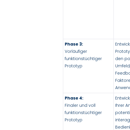
Phase 3:
Entwick
Vorläufiger
Protot
funktionstüchtiger
den pot
Prototyp
Umfeld,
Feedba
Faktore
Anwen
Phase 4:
Entwick
Finaler und voll
Ihrer 
funktionstüchtiger
potenti
Prototyp
interag
Bedien