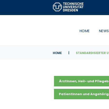
Skip
to
content
HOME
NEWS
HOME
|
STANDARDISIERTER 
ÄrztInnen, Heil- und Pflege
PatientInnen und Angehöri