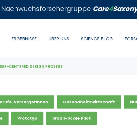
Nachwuchsforschergruppe
Care
4
Saxon
ERGEBNISSE
ÜBER UNS
SCIENCE BLOG
FORS
USER-CENTERED DESIGN PROZESS
berufe, VersorgerInnen
Gesundheitswirtschaft
Nu
ge
Prototyp
Small-Scale Pilot