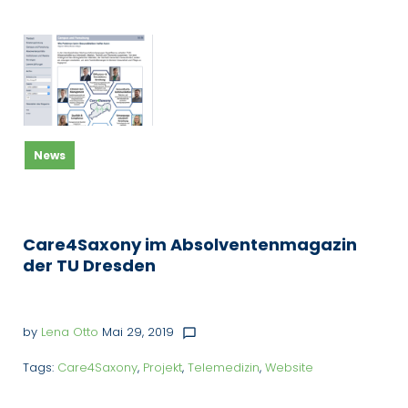
Schlagwort:
Care4Saxony
News
Care4Saxony im Absolventenmagazin
der TU Dresden
by
Lena Otto
Mai 29, 2019
chat_bubble_outline
Tags:
Care4Saxony
,
Projekt
,
Telemedizin
,
Website