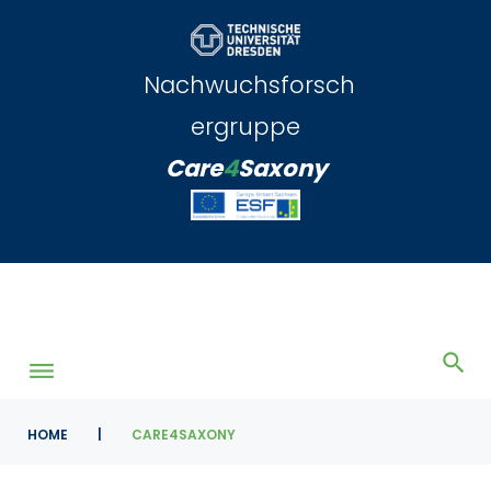
Skip
to
content
Nachwuchsforsch
ergruppe
Care
4
Saxony
HOME
|
CARE4SAXONY