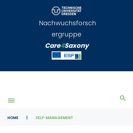
Skip
to
content
Nachwuchsforsch
ergruppe
Care
4
Saxony
HOME
|
SELF-MANAGEMENT