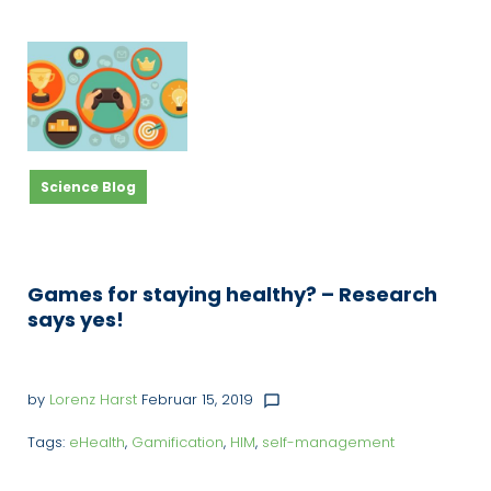
Schlagwort:
self-
management
Science Blog
Games for staying healthy? – Research
says yes!
by
Lorenz Harst
Februar 15, 2019
chat_bubble_outline
Tags:
eHealth
,
Gamification
,
HIM
,
self-management