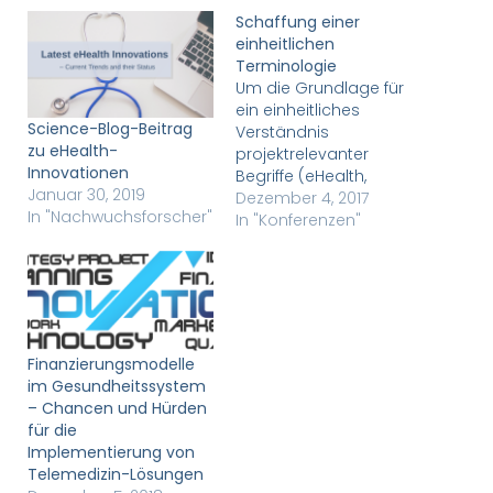
Schaffung einer
einheitlichen
Terminologie
Um die Grundlage für
ein einheitliches
Science-Blog-Beitrag
Verständnis
zu eHealth-
projektrelevanter
Innovationen
Begriffe (eHealth,
Januar 30, 2019
Telemedizin, Telehealth,
Dezember 4, 2017
In "Nachwuchsforscher"
mHealth, etc.) zu
In "Konferenzen"
schaffen, diente unsere
erste Forschung der
terminologischen
Erläuterung. eHealth-
bezogene Begriffe und
deren Beziehungen
Finanzierungsmodelle
zueinander wurden
im Gesundheitssystem
analysiert und werden
– Chancen und Hürden
im Januar 2018 auf der
für die
HealthInformatics-
Implementierung von
Konferenz in Funchal,
Telemedizin-Lösungen
Madeira, präsentiert.