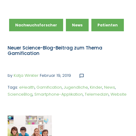
Nachwuchsforscher
News
Patienten
Neuer Science-Blog-Beitrag zum Thema
Gamification
by
Katja Winkler
Februar 19, 2019
chat_bubble_outline
Tags:
eHealth
,
Gamification
,
Jugendliche
,
Kinder
,
News
,
ScienceBlog
,
Smartphone-Applikation
,
Telemedizin
,
Website