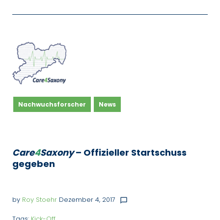
Nachwuchsforscher
News
Care
4
Saxony
– Offizieller Startschuss
gegeben
by
Roy Stoehr
Dezember 4, 2017
chat_bubble_outline
Tags:
Kick-Off