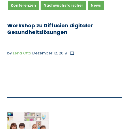
Konferenzen
Nachwuchsforscher
News
Workshop zu Diffusion digitaler
Gesundheitslösungen
by
Lena Otto
Dezember 12, 2019
chat_bubble_outline