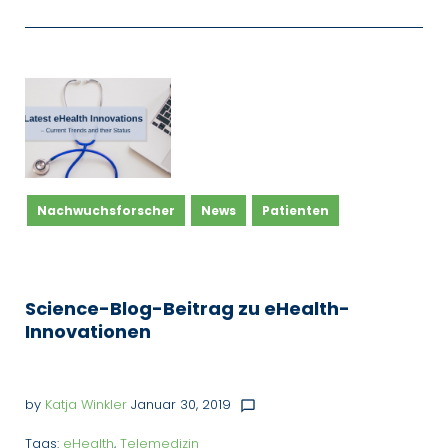
Nachwuchsforscher
News
Patienten
Science-Blog-Beitrag zu eHealth-
Innovationen
by
Katja Winkler
Januar 30, 2019
chat_bubble_outline
Tags:
eHealth
,
Telemedizin