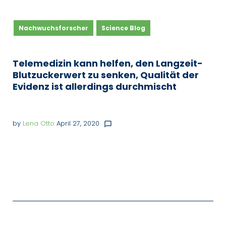
Kategorie:
Nachwuchsforscher
Science Blog
Nachwuchsforscher
Telemedizin kann helfen, den Langzeit-
Blutzuckerwert zu senken, Qualität der
Evidenz ist allerdings durchmischt
by
Lena Otto
April 27, 2020
chat_bubble_outline