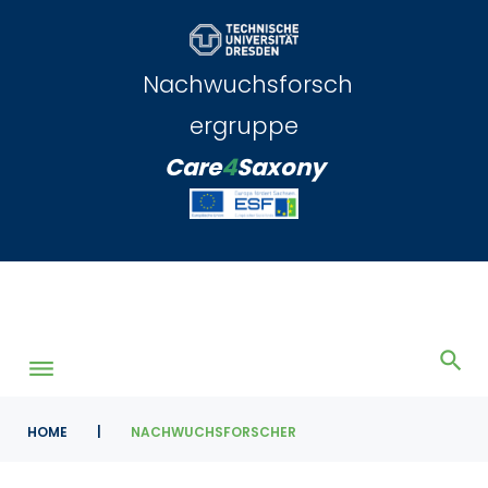
Skip
to
content
Nachwuchsforsch
ergruppe
Care
4
Saxony
HOME
|
NACHWUCHSFORSCHER