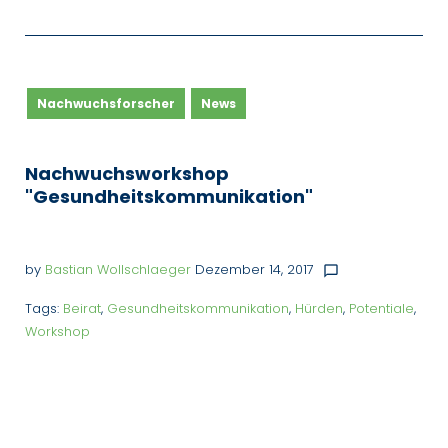
Nachwuchsforscher
News
Nachwuchsworkshop
"Gesundheitskommunikation"
by
Bastian Wollschlaeger
Dezember 14, 2017
chat_bubble_outline
Tags:
Beirat
,
Gesundheitskommunikation
,
Hürden
,
Potentiale
,
Workshop