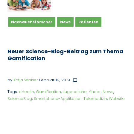
Nachwuchsforscher
News
Patienten
Neuer Science-Blog-Beitrag zum Thema
Gamification
by
Katja Winkler
Februar 19, 2019
chat_bubble_outline
Tags:
eHealth
,
Gamification
,
Jugendliche
,
Kinder
,
News
,
ScienceBlog
,
Smartphone-Applikation
,
Telemedizin
,
Website