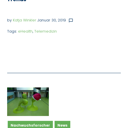
by
Katja Winkler
Januar 30, 2019
chat_bubble_outline
Tags:
eHealth
,
Telemedizin
Nachwuchsforscher
News